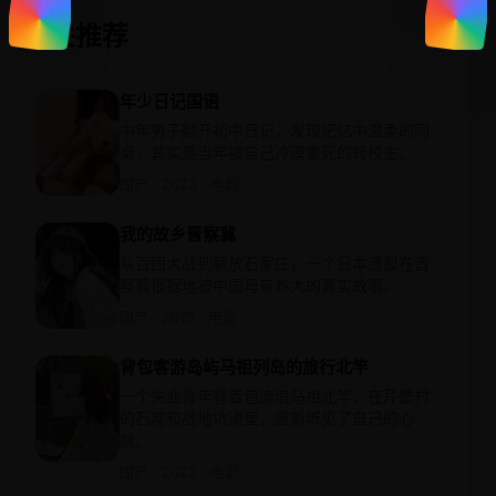
相关推荐
年少日记国语
中年男子翻开初中日记，发现记忆中温柔的同
桌，其实是当年被自己冷漠害死的转校生。
国产 · 2023 · 电影
我的故乡晋察冀
从百团大战到解放石家庄，一个日本遗孤在晋
察冀根据地被中国母亲养大的真实故事。
国产 · 2015 · 电影
背包客游岛屿马祖列岛的旅行北竿
一个失业青年背着包流浪马祖北竿，在芹壁村
的石屋和战地坑道里，重新听见了自己的心
跳。
国产 · 2022 · 电影