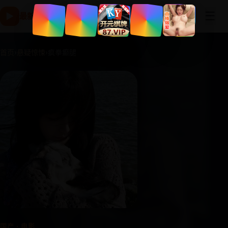
☰
▶
最新国产电影高清版 - 免费在线观看与电视剧片库-免费追剧
首页
›
悬疑惊悚
›
疯拳癫腿
国产 · 电影