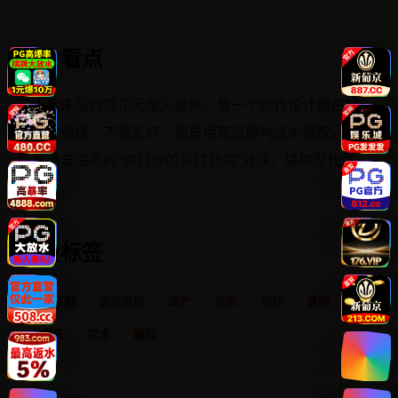
影片看点
三十年未见的真正无厘头武侠，每一个动作设计都在打
破惯性思维。不是乱打，而是用荒诞解构武术霸权。最
后那场与宗师的“你打你的我打我的”对决，堪称现代武
学禅宗。
类型标签
动作喜剧
武侠荒诞
国产
电影
动作
喜剧
无厘头
武术
癫狂