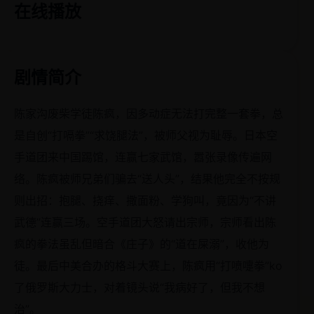
在线播放
剧情简介
陈家沟废柴学徒陈疯，因多动症无法打完整一套拳，总
是自创“打嗝拳”“求饶腿法”，被师父视为耻辱。日本空
手道团来中国踢馆，连赢七家武馆，嚣张录像传遍网
络。陈疯被师兄弟们骗去“送人头”，结果他完全不按规
则出招：抱腿、挠痒、撒面粉、学狗叫，竟因为“不讲
武德”连赢三场。空手道团大怒请出宗师，宗师看出陈
疯的拳法虽乱但暗合《庄子》的“道在屎溺”，收他为
徒。最后中美合办的格斗大赛上，陈疯用“打喷嚏拳”ko
了俄罗斯大力士，对着镜头说“我病好了，但我不想
治”。