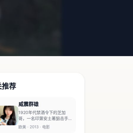
关推荐
威震群雄
1920年代禁酒令下的芝加
哥，一名印第安土著狙击手同
时被黑帮和警方悬赏追捕。
欧美 · 2013 · 电影