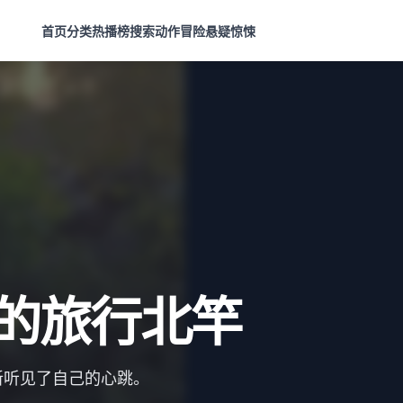
首页
分类
热播榜
搜索
动作冒险
悬疑惊悚
的旅行北竿
新听见了自己的心跳。