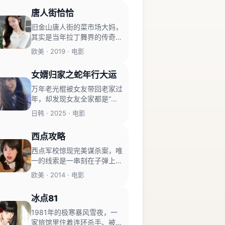
唐人街恰恰
旧金山唐人街的菜市场大妈，
其实是当年拉丁舞界的传奇皇
后。
欧美 · 2019 · 电影
女婿归家之蛇年行大运
万年老光棍被女友带回老家过
年，却发现女友全家都是“生
肖守护神”，而蛇年的大运要
日韩 · 2025 · 电影
靠他来激活。
西点攻略
西点军校惊现完美谋杀案，唯
一的线索是一串刻在子弹上的
摩斯密码。
欧美 · 2014 · 电影
冰点81
1981年的极寒暴风雪夜，一
家旅馆里住着连环杀手、被冤