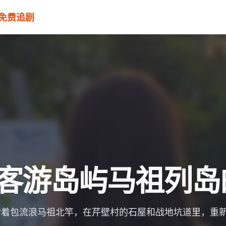
-免费追剧
客游岛屿马祖列岛
背着包流浪马祖北竿，在芹壁村的石屋和战地坑道里，重