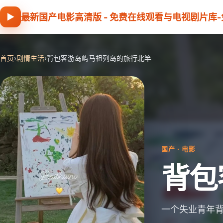
▶
最新国产电影高清版 - 免费在线观看与电视剧片库
首页
›
剧情生活
›
背包客游岛屿马祖列岛的旅行北竿
国产 · 电影
背包
一个失业青年