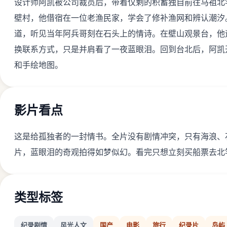
设计师阿凯被公司裁员后，带着仅剩的积蓄独自前往马祖北
壁村，他借宿在一位老渔民家，学会了修补渔网和辨认潮汐
道，听见当年阿兵哥刻在石头上的情诗。在壁山观景台，他
换联系方式，只是并肩看了一夜蓝眼泪。回到台北后，阿凯
和手绘地图。
影片看点
这是给孤独者的一封情书。全片没有剧情冲突，只有海浪、
片，蓝眼泪的奇观拍得如梦似幻。看完只想立刻买船票去北
类型标签
纪录剧情
风光人文
国产
电影
旅行
纪录片
岛屿