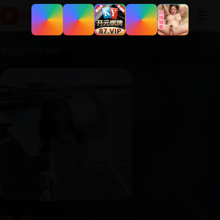
☰
▶
最新国产电影高清版 - 免费在线观看与电视剧片库-免费追剧
首页
›
武侠古装
›
成真
欧美 · 电影