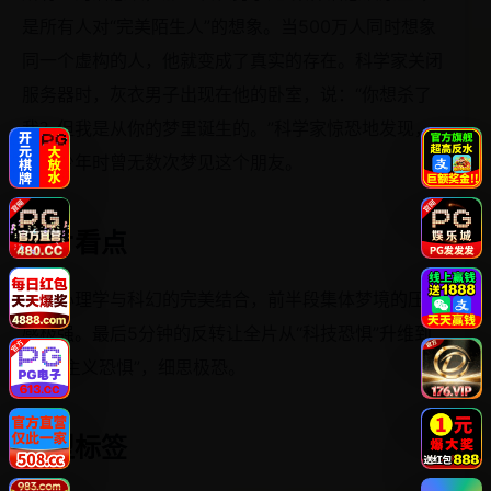
是所有人对“完美陌生人”的想象。当500万人同时想象
同一个虚构的人，他就变成了真实的存在。科学家关闭
服务器时，灰衣男子出现在他的卧室，说：“你想杀了
我？但我是从你的梦里诞生的。”科学家惊恐地发现，
自己少年时曾无数次梦见这个朋友。
影片看点
荣格心理学与科幻的完美结合，前半段集体梦境的压迫
感极强。最后5分钟的反转让全片从“科技恐惧”升维到
“存在主义恐惧”，细思极恐。
类型标签