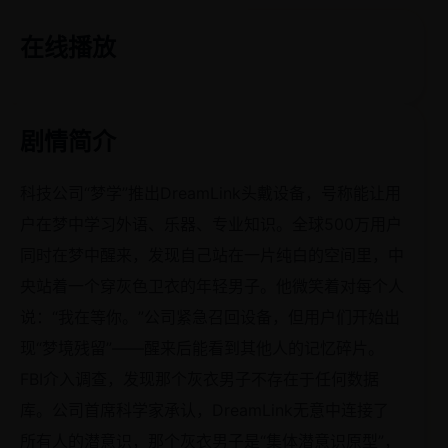
在线播放
剧情简介
科技公司“梦学”推出DreamLink头戴设备，号称能让用
户在梦中学习外语、乐器、专业知识。全球500万用户
同时在梦中醒来，发现自己站在一片纯白的空间里，中
央站着一个穿灰色卫衣的年轻男子。他微笑着对每个人
说：“我在等你。”公司紧急召回设备，但用户们开始出
现“梦境残留”——醒来后能看到其他人的记忆碎片。
FBI介入调查，发现那个灰衣男子不存在于任何数据
库。公司首席科学家承认，DreamLink无意中连接了
所有人的潜意识，那个灰衣男子是“集体潜意识原型”，