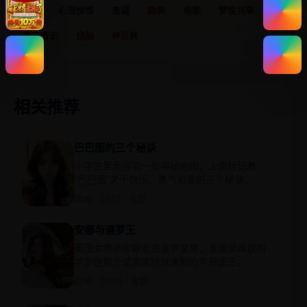
科幻
心理惊悚
悬疑
欧美
电影
梦境共享
量子意识
烧脑
神反转
相关推荐
巴巴图的三个秘诀
小学生里奥得到一张神秘地图，上面标记着
“巴巴图”关于快乐、勇气和爱的三个秘诀。
欧美 · 2012 · 电影
安娜与暹罗王
英国女教师安娜走进暹罗皇宫，发现最难教的
学生是那个试图废除奴隶制的年轻国王。
欧美 · 2006 · 电影