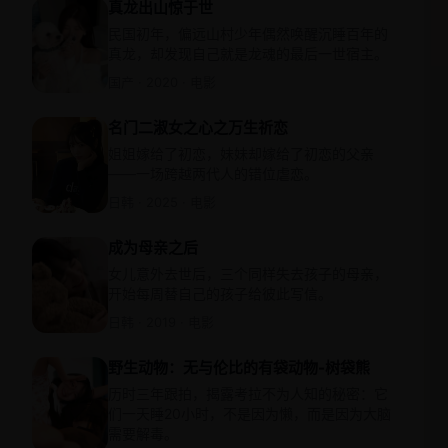
真龙出山惊于世
民国初年，偏远山村少年偶然唤醒沉睡百年的
真龙，却发现自己就是龙魂的最后一世宿主。
国产 · 2020 · 电影
名门二淑女之心之万生祈恋
姐姐嫁给了初恋，妹妹却嫁给了初恋的父亲
——一场跨越两代人的错位虐恋。
日韩 · 2025 · 电影
成为母亲之后
女儿意外去世后，三个同样失去孩子的母亲，
开始每周替自己的孩子给彼此写信。
日韩 · 2019 · 电影
野生动物：无与伦比的有袋动物-树袋熊
历时三年跟拍，揭露考拉不为人知的秘密：它
们一天睡20小时，不是因为懒，而是因为大脑
需要解毒。