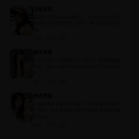
决胜反击
被诬陷叛国的CIA最强特工，必须在48小时内
用肉身上的微型芯片，逆转一颗飞向白宫的导
弹。
欧美 · 2016 · 电影
绝世英豪
广东十虎之一黄麒英的关门弟子，在师傅被暗
杀后，要用一套不完整的“虎鹤双形”为师傅报
仇。
国产 · 2006 · 电影
绝命救赎
一名退休杀手被修女绑架，修女要求他杀掉一
个毒枭，作为交换她会告诉他谁才是杀他全家
的真凶。
欧美 · 2010 · 电影