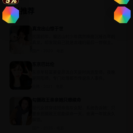
相关推荐
真龙出山惊于世
民国初年，偏远山村少年偶然唤醒沉睡百年的
真龙，却发现自己就是龙魂的最后一世宿主。
国产 · 2020 · 电影
东京巴比伦
东京年轻富豪皇昴流白天是时尚造型师，夜晚
是阴阳师，专门处理都市传说杀人事件。
日韩 · 2021 · 电影
勾摄政王亲亲她只想续命
现代女孩穿成短命炮灰女配，系统告诉她：只
要亲到摄政王就能续命一天，亲满一年就永久
解锁。
国产 · 2025 · 电影