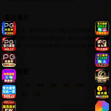
影片看点
萌即是正义，但这部片子不止于萌。它用极高的科普性
解释了考拉行为背后的生物学原因。森林大火那段剪辑
惊心动魄，比任何灾难片都真实。看完会对“懒”有全新
的理解。
类型标签
纪录片
自然
家庭
欧美
电影
纪录片
自然
萌宠
治愈