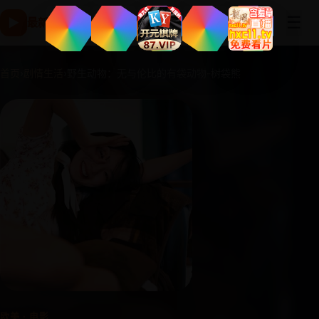
☰
▶
最新国产电影高清版 - 免费在线观看与电视剧片库-免费追剧
首页
›
剧情生活
›
野生动物：无与伦比的有袋动物-树袋熊
欧美 · 电影