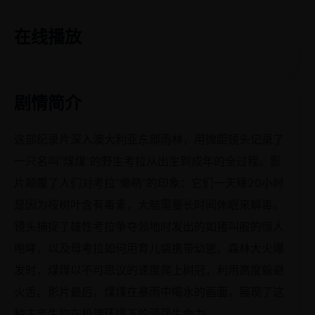
在线播放
剧情简介
这部纪录片深入澳大利亚东部雨林，用微距镜头记录了
一只名叫“煤煤”的野生考拉从出生到成年的全过程。影
片颠覆了人们对考拉“懒萌”的印象：它们一天睡20小时
是因为桉树叶含有毒素，大脑需要长时间休眠来解毒。
镜头捕捉了雄性考拉争夺领地时发出的如猪叫般的惊人
咆哮，以及母考拉如何用育儿袋携带幼崽。森林大火爆
发时，煤煤以不可思议的速度爬上树冠，利用高度躲避
火舌。影片最后，煤煤在暴雨中喝水的画面，展现了这
种古老生物在极端环境下的顽强生命力。