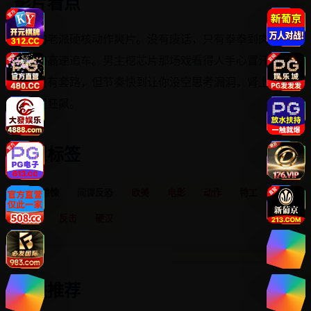
影片看点
纯粹的老派硬核动作爽片。没有废话，只有拳拳到肉的
打斗和高速追车。男主挖芯片那场戏看得人手心冒汗。
情节虽有套路，但节奏快到让你没空思考漏洞，肾上腺
素全程狂飙。
类型标签
动作惊悚
间谍反恐
欧美
电影
动作
特工
反恐
反击
硬汉
相关推荐