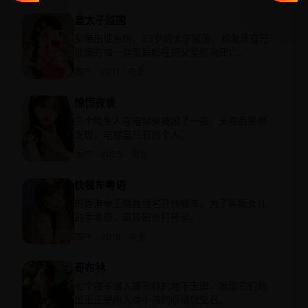
皇太子监国
皇帝出征重伤，23岁的太子监国，却发现自己
批阅的每一道圣旨都在把父皇推向死亡。
国产 · 2011 · 电影
惊慌夜谈
三个陌生人在电梯里被困了一夜，天亮后警察
发现，电梯里只有两个人。
国产 · 2025 · 电影
快餐车粤语
前香港拳王隐姓埋名开快餐车，为了筹集女儿
的手术费，重操旧业打黑拳。
国产 · 2018 · 电影
哥布林
七个孩子误入哥布林的地下王国，发现它们的
国王正要用人类小孩的眼睛做宝石。