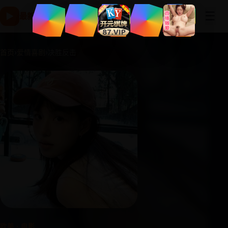
☰
▶
最新国产电影高清版 - 免费在线观看与电视剧片库-免费追剧
首页
›
爱情喜剧
›
决胜反击
欧美 · 电影