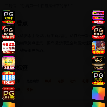
二封信：“你猜第一个任务是谁下的单？”
影片看点
套娃式反转把杀手类型片玩出新高度。动作戏干净利
落，黑色幽默笑点密集，菜鸟摄影师是全片最大惊喜。
最后一个镜头细思极恐。
类型标签
动作犯罪
黑色幽默
欧美
电影
动作
犯罪
黑色幽默
反转