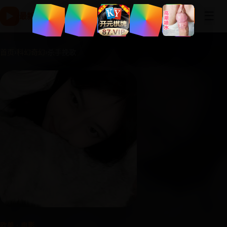
☰
▶
最新国产电影高清版 - 免费在线观看与电视剧片库-免费追剧
首页
›
科幻奇幻
›
杀手挽歌
欧美 · 电影