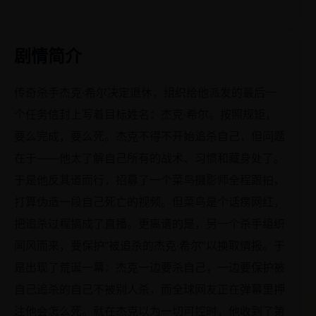
剧情简介
传奇杀手杰克·希尔决定退休，组织给他派发的最后一
个任务信封上写着目标姓名：杰克·希尔。按照规矩，
要么完成，要么死。杰克不得不开始追杀自己，但问题
在于——他太了解自己所有的战术、习惯和藏身处了。
于是他反其道而行，招募了一个菜鸟摄影师全程跟拍，
打算伪造一段自己死亡的视频。但菜鸟是个话痨网红，
把追杀过程搞成了直播。更离谱的是，另一个杀手组织
闻风而来，要保护“被追杀的杰克·希尔”以换取情报。于
是出现了荒诞一幕：杰克一边要杀自己，一边要保护被
自己追杀的自己不被别人杀，而全球网友正在弹幕里押
注他会怎么死。就在杰克以为一切可控时，他收到了第