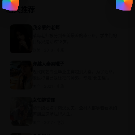
相关推荐
我亲爱的老师
菜鸟老师被分到全美最差的毕业班，学生们的
目标只是活过18岁。
欧美 · 2018 · 电影
穿越大秦卖罐子
现代陶艺专业毕业生穿越到大秦，为了活命，
他谎称自己是徐福的师弟，专烧“长生罐”。
国产 · 2021 · 电影
女怕嫁错郎
能干媳妇嫁了懒汉丈夫，全村人都等着看她如
何翻盘这场烂牌人生。
国产 · 2017 · 电影