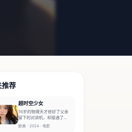
关推荐
超时空少女
16岁的物理天才修好了父亲
留下的对讲机，却接通了
1995年同样16岁的母亲。
欧美 · 2024 · 电影