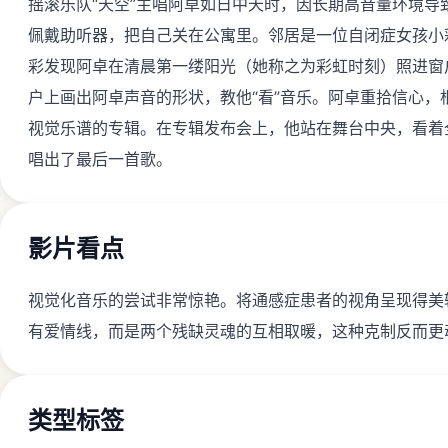
摇滚乐队“天空”主唱阿卓如日中天时，因长期高音量环境
佩戴助听器，把自己关在公寓里。邻居是一位自闭症女孩小
彩发现阿卓在清晨第一缕阳光（她称之为彩虹时刻）照进窗
户上画出阿卓声音的形状，教他“看”音乐。阿卓重拾信心
视觉乐谱的专辑。在专辑发布会上，他站在舞台中央，看着
唱出了最后一首歌。
影片看点
视觉化音乐的尝试非常惊艳。将通感症患者的视角呈现得美
有爱情线，而是两个残缺灵魂的互相取暖，这种克制反而更
类型标签