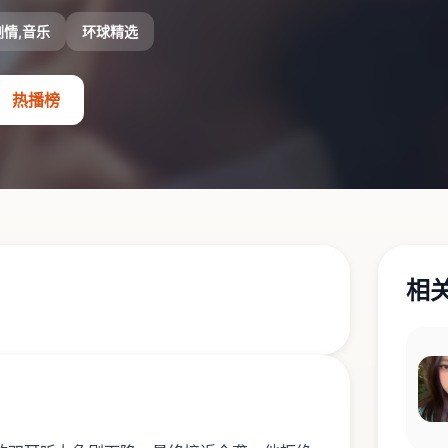
剧情,音乐
环球精选
热播榜
相