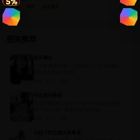
不孕
领养
反向童话
相关推荐
松开拳头
一个被“孝道”绑架三十年的女儿，在父亲葬礼
那天终于学会了拒绝。
亚洲 · 2021 · 电影
布拉格间奏曲
失意的钢琴家与流浪的小提琴手在查理大桥相
遇，约定共谱一首未完成的交响曲。
欧美 · 2016 · 电影
火线下的江湖大佬粤语