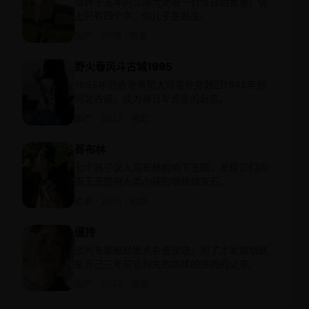
退休十五年的江湖大佬被一封信召回香港，信
上只有四个字：你儿子是卧底。
国产 · 2018 · 电影
野火春风斗古城1995
1995年的香港黑帮大哥意外穿越回1945年的
河北古城，成为被日军追杀的卧底。
国产 · 2023 · 电影
哥布林
七个孩子误入哥布林的地下王国，发现它们的
国王正要用人类小孩的眼睛做宝石。
欧美 · 2010 · 电影
僵持
谈判专家被劫匪点名去现场，到了才发现劫匪
是自己三年前谈判失败跳楼的搭档的父亲。
国产 · 2022 · 电影