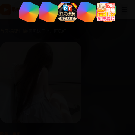
☰
▶
最新国产电影高清版 - 免费在线观看与电视剧片库-免费追剧
首页
›
悬疑惊悚
›
再见送子鸟，再见吧
欧美 · 电影