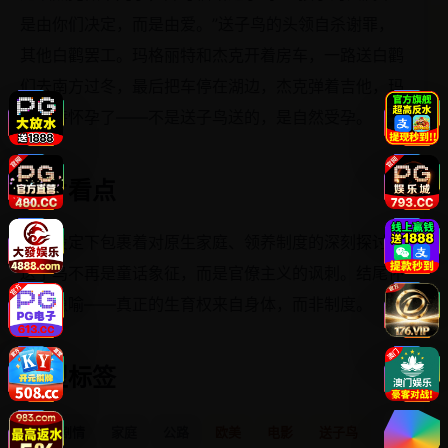
是由你们决定，而是由爱。”送子鸟的头领自杀谢罪，
其他白鹳罢工。玛格丽特和杰克开着房车，一路送白鹳
们去南方过冬，最后把车停在湖边，杰克弹着吉他，玛
格丽特怀孕了——不是送子鸟送的，是自然受孕。
影片看点
荒诞设定下包裹着对原生家庭、领养制度的深刻探讨。
送子鸟不再是童话象征，而是官僚主义的讽刺。结尾怀
孕的隐喻——真正的生育权来自身体，而非制度。
类型标签
奇幻剧情
家庭
公路
欧美
电影
送子鸟