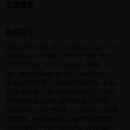
在线播放
剧情简介
玛格丽特和丈夫结婚十年，一直没有孩子。某天，一只
叼着信的白鹳落在她窗台，信上写着：“抱歉，我们在
32年前将本该属于您的孩子送给了另一位母亲。根据
协议，我们现在需要收回那个孩子，送到您这里。”玛
格丽特以为是恶作剧，却发现信上的编号与她一直保留
的领养申请表编号一致。她找到了那个孩子——32岁
的流浪歌手杰克。杰克从小被养母虐待，15岁出走，
如今居无定所。送子鸟告诉他们，必须在月圆之夜完成
“灵魂剥离”，否则杰克会消失。玛格丽特决定不剥离，
她认杰克做干儿子，并写信给送子鸟：“孩子的归属不